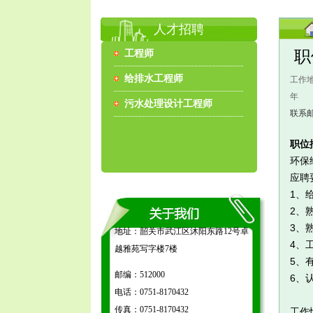
人才招聘
职
工程师
给排水工程师
工作
年 
污水处理设计工程师
联系
职位
环保
应聘
1、
2、
3、
地址：韶关市武江区沐阳东路12号卓
4、
越雅苑写字楼7楼
5、
邮编：512000
6、
电话：0751-8170432
传真：0751-8170432
工作